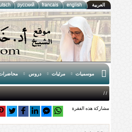
utsch
русский
francais
english
العربية
موسميات
مرئيات
دروس
محاضرات
/
/
مشاركة هذه الفقرة