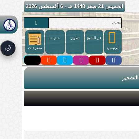
الخميس 21 صفر 1448 هـ - 6 أغسطس 2026
عن الشيخ
تطوير
جـديـدنا
🌙
الرئيسية
مقترحات
التشجير