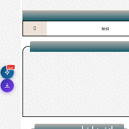
test
جديد الموقع!
🚀
تعرف على أحدث المميزات
سرعة فائقة
⚡
جديد
تحميل أسرع بـ 3× من قبل
تصميم جديد كلياً
🎨
واجهة أكثر أناقة وسهولة
إشعارات ذكية
🔔
تتابع كل جديد بخطوة واحدة
مواد تم زيارتها