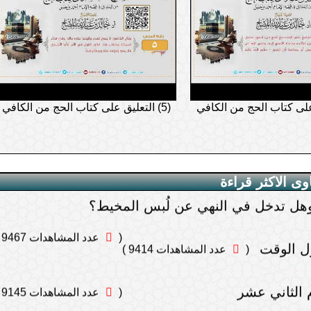
؟
(
عدد المشاهدات 10924 )
(
عدد المشاهدات 10792 )
صلي المغرب
(
عدد المشاهدات 10016 )
ل يكتفي بأضحية والده
(5) التعليق على كتاب الحج من الكافي
 وهل تدخل في النهي عن لُبس المخيط؟
 وأظفاره
(
عدد المشاهدات 9467 )
ل الوقت
اوى الاكثر قراءة
(
عدد المشاهدات 9414 )
الثاني عشر
(
عدد المشاهدات 9145 )
ن
ضوء؟
(
عدد المشاهدات 9084 )
إمساك عن قص الشعر ونحوه
ى صحة الصلاة؟
(
عدد المشاهدات 8958 )