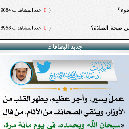
 بسبب مشط شعره هل يلزمه شيء
(
عدد المشاهدات 8480 )
أهله
تطبيقات الإلكترونية
جديد البطاقات
أذان فهل يصلي تحية المسجد أو يردد مع المؤذن ؟
بية
 خطيب الجمعة هل يلزمهن السكوت وعدم اللغو