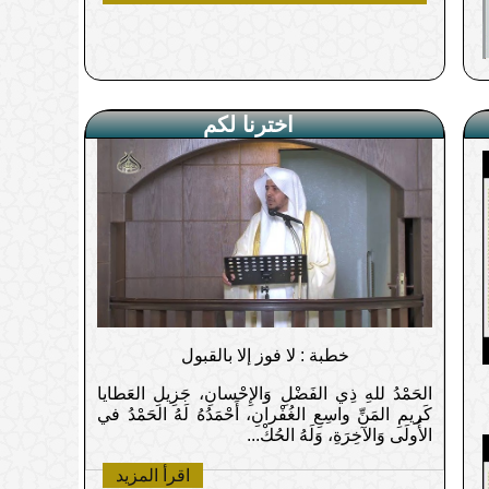
اخترنا لكم
خطبة : لا فوز إلا بالقبول
الحَمْدُ للهِ ذِي الفَضْلِ وَالإِحْسانِ، جَزِيلِ العَطايا
كَريمِ المَنِّ واسِعِ الغُفْرانِ، أَحْمَدُهُ لَهُ الحَمْدُ في
الأُولَى وَالآخِرَةِ، وَلَهُ الحُكْ...
اقرأ المزيد