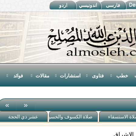
De
فارسى
اندونيسي
اردو
خطب
فتاوى
استشارات
مقالات
فوائد
»
«
اة الاستسقاء
صلاة الكسوف والخسوف
عشر ذي الحجة
الإشراق