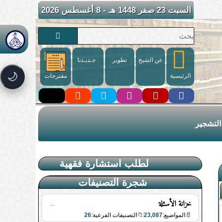
السبت 23 صفر 1448 هـ - 8 أغسطس 2026
عن الشيخ
تطوير
جـديـدنا
🌙
الرئيسية
مقترحات
التشجير
لطلب استشارة فقهية
شجرة التصنيفات
خزانة الأسئلة
←
26
📁
23,087
📄
المواضيع:
التصنيفات الفرعية: