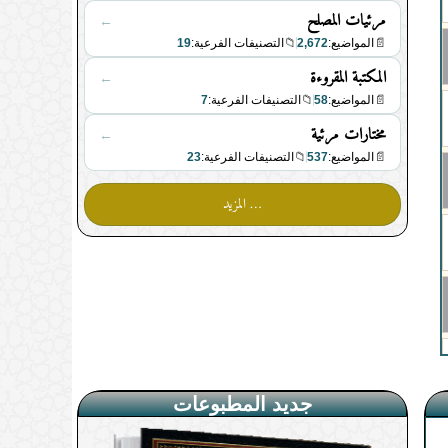
مرئيات المصلح
←
19
📁
2,672
📄
المواضيع:
التصنيفات الفرعية:
المكتبة المقروءة
←
7
📁
58
📄
المواضيع:
التصنيفات الفرعية:
مختارات مرئية
←
23
📁
537
📄
المواضيع:
التصنيفات الفرعية:
… المزيد
جديد المطبوعات