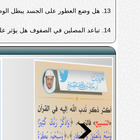
المضحي إذا تساقط منه بعض الشعر
15.
أيهما يقدَّم: الحج أم الزواج؟
حكم إرسال المغترب ثمن الأضحية إلى 
شراء الأضحية والتوكيل في ذبحها عبر ال
هل يجوز الاقتراض من أجل الأضحية
إذا دخل المسجد لصلاة الجمعة أثناء ال
حكم إلقاء خطبة الجمعة بغير اللغة العر
النساء في البيوت إذا كن يسمعن صوت