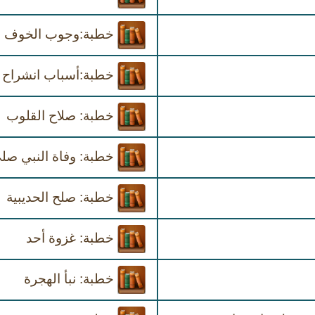
خطبة:وجوب الخوف من
خطبة:أسباب انشراح ا
خطبة: صلاح القلوب
خطبة: وفاة النبي صلى
خطبة: صلح الحديبية
خطبة: غزوة أحد
خطبة: نبأ الهجرة