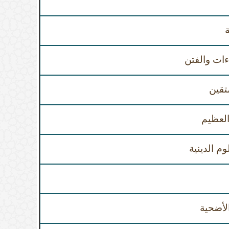
ءات والفتن
تقين
لعظيم
وم الدينية
لأضحية