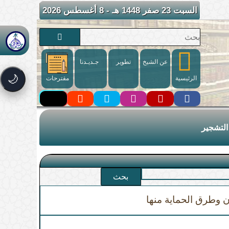
السبت 23 صفر 1448 هـ - 8 أغسطس 2026
عن الشيخ
تطوير
جـديـدنا
🌙
الرئيسية
مقترحات
التشجير
بحث
 وطرق الحماية منها