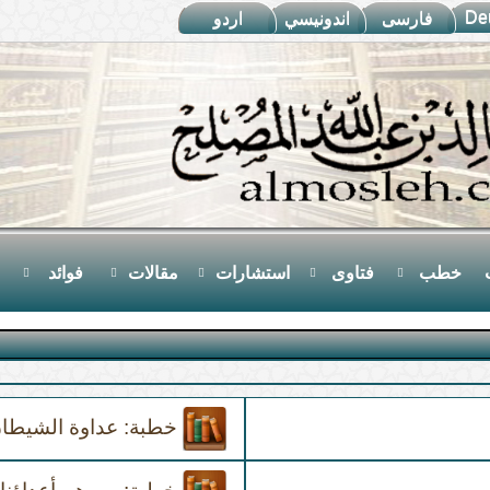
De
فارسى
اندونيسي
اردو
خطب
فتاوى
استشارات
مقالات
فوائد
خطبة: عداوة الشيطان