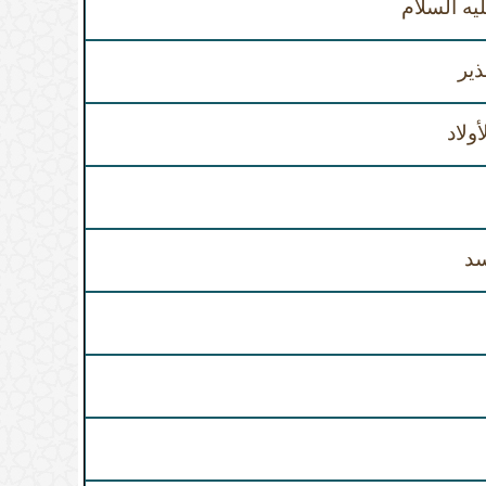
ه السلام
ذير
ولاد
سد