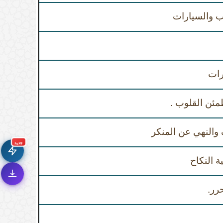
 والسيارات
رات
طمئن القلوب .
جديد الموقع!
🚀
تعرف على أحدث المميزات
والنهي عن المنكر
سرعة فائقة
⚡
جديد
تحميل أسرع بـ 3× من قبل
تصميم جديد كلياً
 النكاح
🎨
واجهة أكثر أناقة وسهولة
إشعارات ذكية
🔔
رر.
تتابع كل جديد بخطوة واحدة