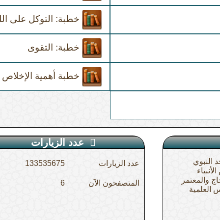
خطبة: التوكل على الل
خطبة: التقوى
خطبة أهمية الإخلاص
عدد الزيارات
 النبوي
عدد الزيارات
133535675
أنبياء
اج والمعتمر
المتصفحون الآن
6
 العلمية