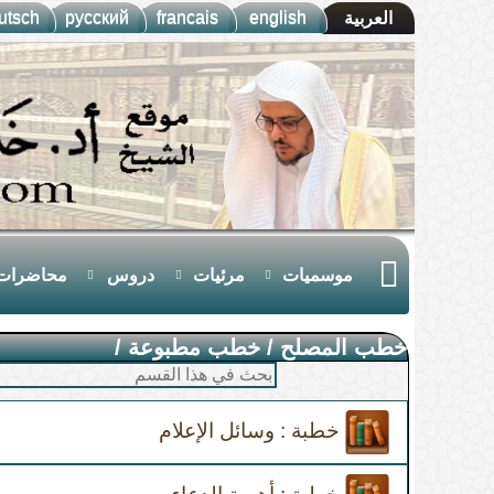
utsch
русский
francais
english
العربية
موسميات
مرئيات
دروس
محاضرات
خطب المصلح
/
خطب مطبوعة
/
خطبة : وسائل الإعلام