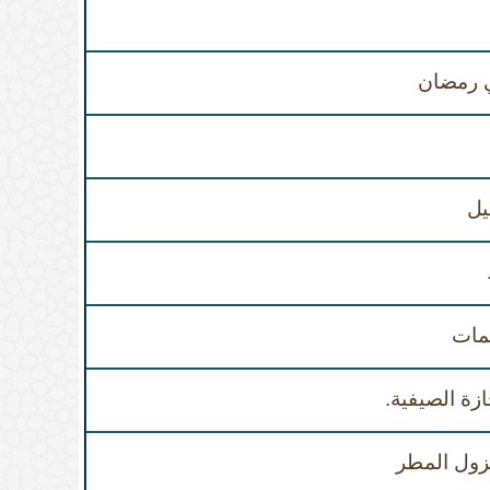
 رمضان
يل
مات
زة الصيفية.
زول المطر