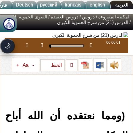
Deutsch
русский
francais
english
العربية
فار
المكتبة المقروءة
/
دروس
/
دروس العقيدة
/
الفتوى الحموية الكبرى
/ الدرس (21) من شرح الحموية الكبرى
جديد الموقع!
🚀
تعرف على أحدث المميزات
سرعة فائقة
⚡
00:00:01
🌙
تحميل أسرع بـ 3× من قبل
تصميم جديد كلياً
🎨
واجهة أكثر أناقة وسهولة
الخط
+
Aa
-
إشعارات ذكية
🔔
تتابع كل جديد بخطوة واحدة
(ومما نعتقده أن الله أباح