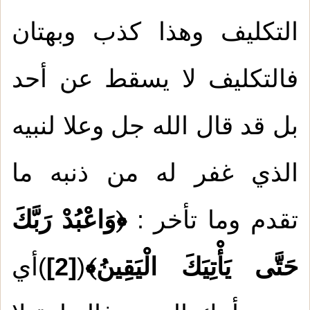
التكليف وهذا كذب وبهتان
فالتكليف لا يسقط عن أحد
بل قد قال الله جل وعلا لنبيه
الذي غفر له من ذنبه ما
تقدم وما تأخر :
﴿
وَاعْبُدْ رَبَّكَ
حَتَّى يَأْتِيَكَ الْيَقِينُ﴾
(
[2]
)أي