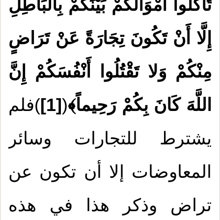
تَأْكُلُوا أَمْوَالَكُمْ بَيْنَكُمْ بِالْبَاطِلِ
إِلَّا أَنْ تَكُونَ تِجَارَةً عَنْ تَرَاضٍ
مِنْكُمْ وَلا تَقْتُلُوا أَنْفُسَكُمْ إِنَّ
اللَّهَ كَانَ بِكُمْ رَحِيماً﴾
(
[1]
)فلم
يشترط للتجارات وسائر
المعاوضات إلا أن تكون عن
تراض وذكر هذا في هذه