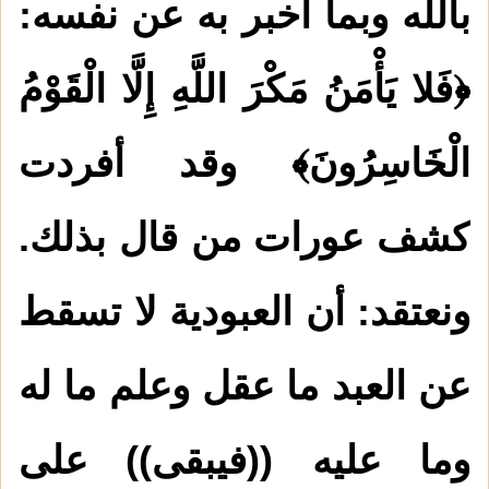
بالله وبما أخبر به عن نفسه:
﴿فَلا يَأْمَنُ مَكْرَ اللَّهِ إِلَّا الْقَوْمُ
الْخَاسِرُونَ﴾ وقد أفردت
كشف عورات من قال بذلك.
ونعتقد: أن العبودية لا تسقط
عن العبد ما عقل وعلم ما له
وما عليه ((فيبقى)) على