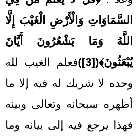
السَّمَاوَاتِ وَالْأَرْضِ الْغَيْبَ إِلَّا
اللَّهُ وَمَا يَشْعُرُونَ أَيَّانَ
يُبْعَثُونَ﴾(
[3]
)
فعلم الغيب لله
وحده لا شريك له فيه إلا ما
أظهره سبحانه وتعالى وبينه
فهذا يرجع فيه إلى بيانه وما