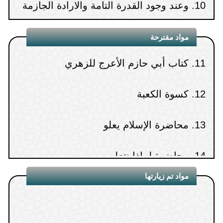
يجب وجود المقدور
10.
قراءة الجنب والحائض للقرآن
مواد مقترحة
11.
كتاب أبي حازم الأعرج للزهري
12.
كسوة الكعبة
13.
محاضرة الإسلام يعلو
14.
محاضرة لماذا نتعلم
15.
محاضرة ابن عثيمين كما عرفته
مواد تم زيارتها