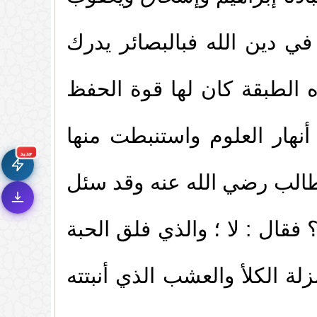
 في دين الله فبالبصائر يدرك
(
عدد المشاهدات78932 )
ه الطبقة كان لها قوة الحفظ
الله عليه وسلم
(
عدد المشاهدات75050 )
جديد الموقع!
🚀
تعرف على أحدث المميزات
زول المطر
نهار العلوم واستنبطت منها
(
عدد المشاهدات66448 )
سرعة فائقة
⚡
جديد
تحميل أسرع بـ 3× من قبل
لغيبة
(
عدد المشاهدات59437 )
 طالب رضي الله عنه وقد سئل
تصميم جديد كلياً
🎨
واجهة أكثر أناقة وسهولة
إشعارات ذكية
🔔
مئن القلوب .
(
عدد المشاهدات58303 )
قال : لا ؛ والذي فلق الحبة
تتابع كل جديد بخطوة واحدة
(
عدد المشاهدات56632 )
نزلة الكلأ والعشب الذي أنبتته
 وطرق الحماية منها