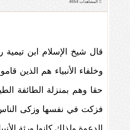
المشاهدات:4654
قال شيخ الإسلام ابن تيمية 
وخلفاء الأنبياء هم الذين قام
حقا وهم بمنزلة الطائفة الطي
1.
من صور التعصب بغير الحق
فزكت في نفسها وزكى الناس ب
2.
الدعاء بطول البقاء
الدعوة ولذلك كانوا ورثة الأنب
3.
عجائب معاملة الإنسان لربه وخالقه