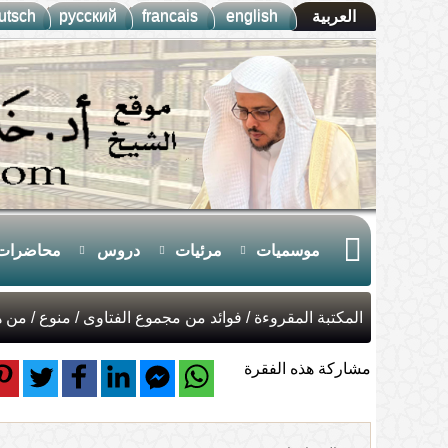
utsch
русский
francais
english
العربية
موسميات
مرئيات
دروس
محاضرات
المكتبة المقروءة
/
فوائد من مجموع الفتاوى
/
منوع
/ من ه
مشاركة هذه الفقرة