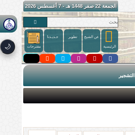
الجمعة 22 صفر 1448 هـ - 7 أغسطس 2026
عن الشيخ
تطوير
جـديـدنا
🌙
الرئيسية
مقترحات
التشجير