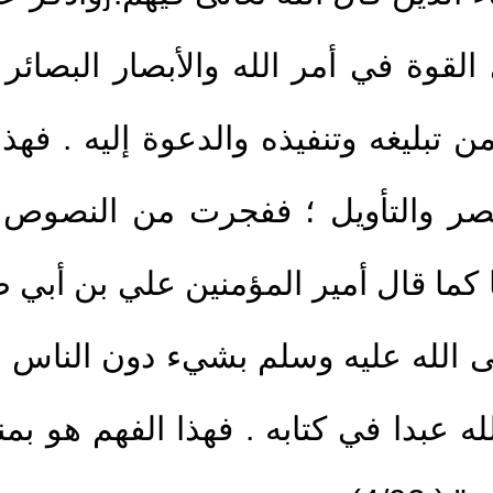
ي القوة في أمر الله والأبصار البصائر
4.
خطبة: حسن الخلق
 تبليغه وتنفيذه والدعوة إليه . فهذ
و عمل الصحابة دون
5.
خطبة: وفاة النبي صلى 
6.
خطبة: بمناسبة تأخر ن
بصر والتأويل ؛ ففجرت من النصوص أ
ل
7.
خطبة: آفات اللسان - ا
 كما قال أمير المؤمنين علي بن أبي
8.
خطبة: ألا بذكر الله تط
لله عليه وسلم بشيء دون الناس ؟ ف
1.
محاضرة أستغفر الله
9.
خطبة: صلاح القلوب
لله عبدا في كتابه . فهذا الفهم هو بم
2.
محاضرة الله أكبر
معدود
10.
خطبة: عداوة الشيطان