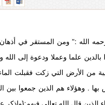
رحمه الله :" ومن المستقر في أذهان
وا بالدين علما وعملا ودعوة إلى الله 
بة من الأرض التي زكت فقبلت الماء 
1.
خطبة : أهمية الدعاء
ها . وهؤلاء هم الذين جمعوا بين ال
2.
خطبة: التقصير في تربية
ياء الذين قال الله تعالى فيهم:{واذكر 
3.
خطبة: التقوى