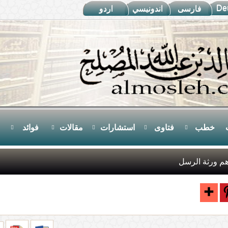
De
فارسى
اندونيسي
اردو
خطب
فتاوى
استشارات
مقالات
فوائد
م ورثة الرسل