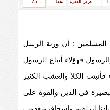
عرض الفقرة
الخط
+
Aa
-
 المسلمين : أن ورثة الرسل
والرسول فهؤلاء أتباع الرسول
فأنبتت الكلأ والعشب الكثير
(
عدد المشاهدات92702 )
بصيرة في الدين والقوة على
 الأولاد
(
عدد المشاهدات86173 )
عبادنا إبراهيم وإسحاق ويعقوب
(
عدد المشاهدات85600 )