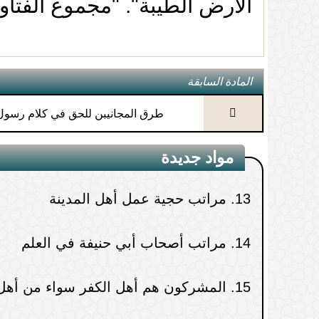
الأرض الطيبة". "مجموع الفتاوى" ( 2
3.
المراء والجدال في الدين بدعة
10.
قول: (ريح ملائكتك)
4.
البدعة شعبة من الشرك
11.
أحسن ما يفهم به معنى كلام الله وكلام
المادة السابقة
5.
اختلاف المؤمنين عن أتباع الشياطين
12.
من غرائب الانحراف في الاستدلال
طرق المجانيبن للحق في كلام رسول 
6.
الضابط فيما يجوز من التحزب وما لا
13.
مراتب حجية عمل أهل المدينة
مواد جديدة
يجوز
14.
مراتب أصحاب أبي حنيفة في العلم
7.
ظلم النفس جنس عام يتناول كل
15.
المشركون هم أهل الكفر سواء من أهل 
ذنب
8.
كيفية تحصيل اليقين