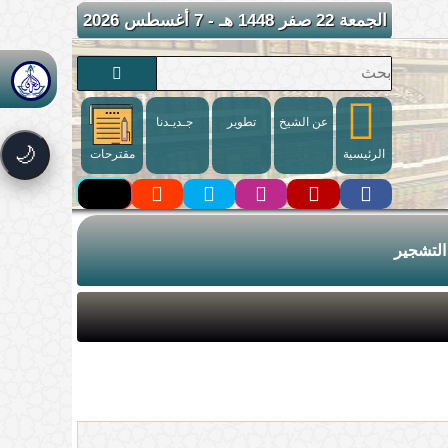
الجمعة 22 صفر 1448 هـ - 7 أغسطس 2026
عن الشيخ
تطوير
جـديـدنا
🌙
الرئيسية
مقترحات
التشجير