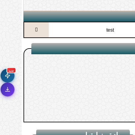
test
جديد الموقع!
🚀
تعرف على أحدث المميزات
سرعة فائقة
⚡
جديد
تحميل أسرع بـ 3× من قبل
تصميم جديد كلياً
🎨
واجهة أكثر أناقة وسهولة
إشعارات ذكية
🔔
تتابع كل جديد بخطوة واحدة
مواد تم زيارتها