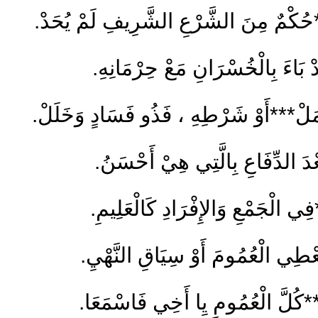
**حُكْمٌ مِنَ الشَّرْعِ الشَّرِيفِ لَمْ يُحَدْ.
بَاءَ بِالْخُسْرَانِ مَعْ حِرْمَانِهِ.
مَلْ***أَوْ شَرْطِهِ ، فَذُو فَسَادٍ وَخَلَلْ.
دَ الدِّفَاعِ بِالَّتِي هِيْ أَحْسَنُ.
ي الْجَمْعِ وَالإِفْرَادِ كَالْعَلِيمِ.
ْطِي الْعُمُومَ أَوْ سِيَاقِ النَّهْيِ.
*كُلَّ الْعُمُومِ يِا أَخِي فَاسْمَعَا.