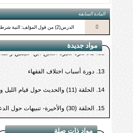
11.
محاضرة أحكام المواقيت
المادة السابقة
الدرس(2) من قول المؤلف: النية شرط لسائر العمل
12.
محاضرة سيرة الشيخ ابن عثيمين رحمه 
مواد جديدة
13.
دورة أسباب اختلاف الفقهاء
14.
الحلقة (11) والحديث حول قيام الليل وزكاة الفطر
15.
الحلقة (30) والأخيرة- تنبيهات حول الدعاء
مواد ذات صلة