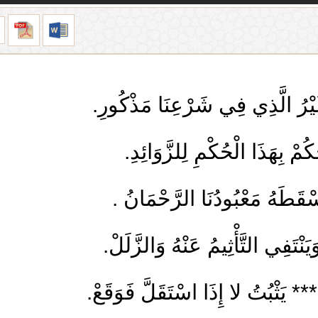
رُ الَّذِي فِي شَرْعِنَا مَذْكُورِ.
ْ بِهَذَا الْحُكْمِ لِلزَّوَائِدِ.
سْقَطَهُ مَعْبُودُنَا الرَّحْمَانُ .
نْتَفِي التَّأْثِيمُ عَنْهُ وَالزَّلَلْ.
** يَثْبُتُ لا إِذَا اسْتَقَلَّ فَوَقَعْ.