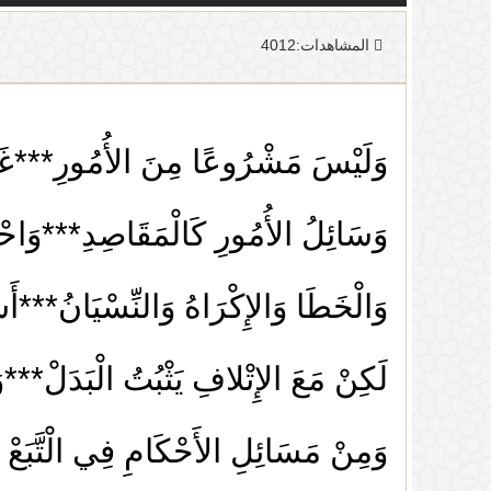
المشاهدات:4012
وَلَيْسَ مَشْرُوعًا مِنَ الأُمُورِ***غَيْ
وَسَائِلُ الأُمُورِ كَالْمَقَاصِدِ***وَاحْكُم
وَالْخَطَا وَالإِكْرَاهُ وَالنِّسْيَانُ***أَ
لَكِنْ مَعَ الإِتْلافِ يَثْبُتُ الْبَدَلْ***وَيَ
وَمِنْ مَسَائِلِ الأَحْكَامِ فِي الْتَّبَعْ *