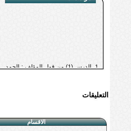
1.
الدرس (1) من قول المؤلف : الحمد
لله العلي الأرفق
2.
الدرس(2) من قول المؤلف: النية
شرط لسائر العمل
التعليقات
الاقسام