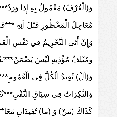
وَ(الْعُرْفُ) مَعْمُولٌ بِهِ إِذَا وَرَدْ*
مُعَاجِلُ الْمَحْظُورِ قَبْلَ آنِهِ ***قَدْ 
وَإِنْ أَتَى التَّحْرِيمُ فِي نَفْسِ الْعَ
وَمُتْلِفٌ مُؤْذِيهِ لَيْسَ يَضْمَنُ***بَعْ
وَ(أَلْ) تُفِيدُ الْكُلَّ فِي الْعُمُومِ***فِ
وَالنَّكِرَاتُ فِي سِيَاقِ النَّفْيِ***تُع
كَذَاكَ (مَنْ) وَ (مَا) تُفِيدَانِ مَعَا**