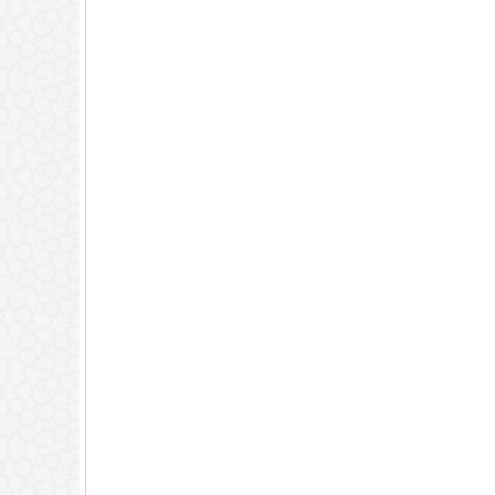
له قبل دفنه.
(
عدد المشاهدات263289 )
ير تجدوه) حديث نبوي؟
(
عدد المشاهدات181496 )
 {فَيَقُولَ رَبِّ
ٍ فَأَصَّدَّقَ}
(
عدد المشاهدات118362 )
ة
(
عدد المشاهدات97357 )
لمون ما يدور في نفس بني آدم
(
عدد المشاهدات96174 )
خارة؟
(
عدد المشاهدات93167 )