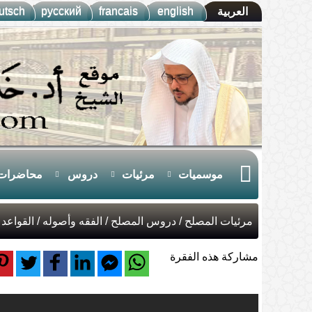
utsch
русский
francais
english
العربية
موسميات
مرئيات
دروس
محاضرات
مرئيات المصلح
/
دروس المصلح
/
الفقه وأصوله
/
القواعد 
مشاركة هذه الفقرة