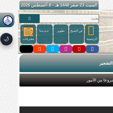
السبت 23 صفر 1448 هـ - 8 أغسطس 2026
عن الشيخ
تطوير
جـديـدنا
🌙
الرئيسية
مقترحات
التشجير