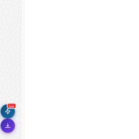
جديد الموقع!
🚀
تعرف على أحدث المميزات
سرعة فائقة
⚡
جديد
تحميل أسرع بـ 3× من قبل
تصميم جديد كلياً
🎨
واجهة أكثر أناقة وسهولة
إشعارات ذكية
🔔
تتابع كل جديد بخطوة واحدة