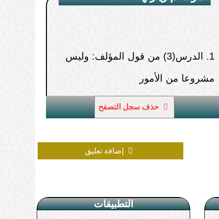
فسه من الحسد.
(
عدد المشاهدات69656 )
1.
الدرس(3) من قول المؤلف: وليس
 من الصلوات للتأكد من طهرها
مشروعا من الأمور
(
عدد المشاهدات66336 )
 في الغسل
(
عدد المشاهدات65131 )
حذف سجل التصفح
إضافة تعليق
التطبيقات