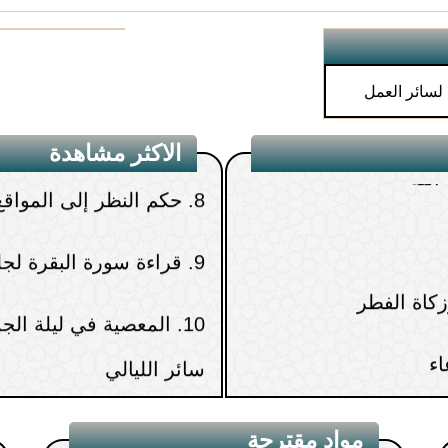
7.
هل يجوز إعطاء زكاة ال
الأم أو الإخوة
الله
8.
حكم النظر إلى المواقع 
الاكثر مشاهدة
9.
قراءة سورة البقرة لجل
10.
المعصية في ليلة الج
سائر الليالي
11.
من رأى في المنام ميتً
12.
كم مرة نصلي على ال
مواد مقترحة