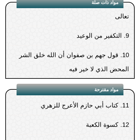
15.
خطبة : الإسراف والتبذير
6.
العقيقة عن الميت وتسميته
مواد ذات صلة
تعالى
(
عدد المشاهدات49348 )
7.
بأيهما يبدأ حفظ القرآن أم طلب العلم
9.
التكفير من الوعيد
8.
رد البدع والفتن
10.
قول جهم بن صفوان أن الله خلق الشر
9.
من غرائب الانحراف في الاستدلال
المحض الذي لا خير فيه
10.
قراءة الجنب والحائض للقرآن
مواد مقترحة
11.
كتاب أبي حازم الأعرج للزهري
12.
كسوة الكعبة
13.
محاضرة الإسلام يعلو