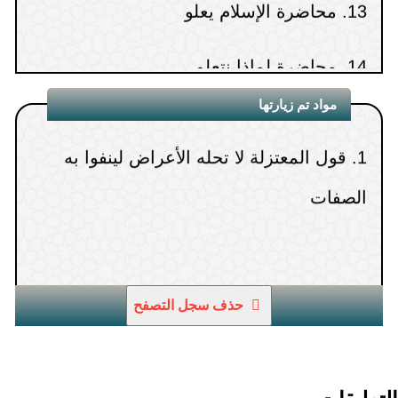
14.
محاضرة لماذا نتعلم
15.
محاضرة ابن عثيمين كما عرفته
مواد تم زيارتها
1.
قول المعتزلة لا تحله الأعراض لينفوا به
الصفات
حذف سجل التصفح