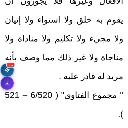
الأفعال وغيرها فلا يجوزون أن
1.
من صور التعصب بغير الحق
يقوم به خلق ولا استواء ولا إتيان
2.
الدعاء بطول البقاء
ولا مجيء ولا تكليم ولا مناداة ولا
3.
عجائب معاملة الإنسان لربه وخالقه
مناجاة ولا غير ذلك مما وصف بأنه
4.
السعيد من وعظ بغيره
جديد
مريد له قادر عليه .
5.
اتباع هدي النبي صلى الله عليه وسلم هو عمل
1.
خطبة : أهمية الدعاء
(
عدد المشاهدات92719 )
الصحابة دون تفريق بين واجب ومستحب
" مجموع الفتاوى" ( 6/520 – 521
2.
خطبة: التقصير في تربية الأولاد
6.
الفضيلة في الاتباع مهما بدا أن غيره أفضل
).
(
عدد المشاهدات86183 )
3.
خطبة: التقوى