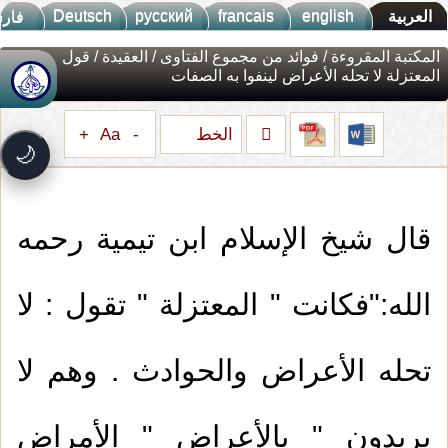
Deutsch
русский
francais
english
العربية
فار
المكتبة المقروءة
/
فوائد من مجموع الفتاوى
/
العقيدة
/ قول
المعتزلة لا تحله الأعراض لينفوا به الصفات
جديد الموقع!
🚀
تعرف على أحدث المميزات
الخط
+
Aa
-
سرعة فائقة
⚡
🌙
تحميل أسرع بـ 3× من قبل
تصميم جديد كلياً
🎨
واجهة أكثر أناقة وسهولة
قال شيخ الإسلام ابن تيمية رحمه
إشعارات ذكية
🔔
تتابع كل جديد بخطوة واحدة
الله:"فكانت " المعتزلة " تقول : لا
تحله الأعراض والحوادث . وهم لا
يريدون " بالأعراض " الأمراض