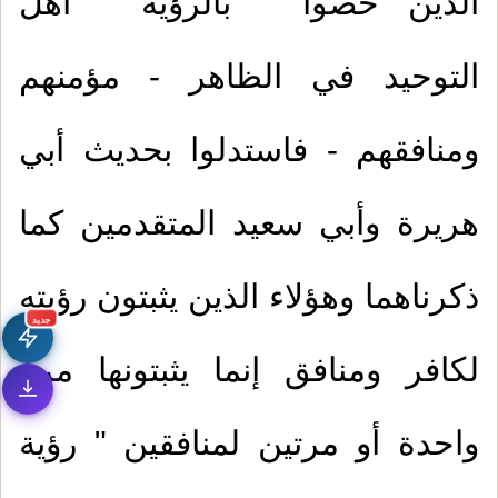
الذين خصوا " بالرؤية " أهل
التوحيد في الظاهر - مؤمنهم
ومنافقهم - فاستدلوا بحديث أبي
هريرة وأبي سعيد المتقدمين كما
1.
من صور التعصب بغير الحق
ذكرناهما وهؤلاء الذين يثبتون رؤيته
2.
الدعاء بطول البقاء
جديد
لكافر ومنافق إنما يثبتونها مرة
3.
عجائب معاملة الإنسان لربه وخالقه
واحدة أو مرتين لمنافقين " رؤية
4.
السعيد من وعظ بغيره