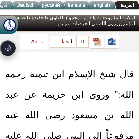
Deutsch
русский
francais
english
العربية
فار
المكتبة المقروءة
/
فوائد من مجموع الفتاوى
/
العقيدة
/ الظاهر أن
المؤمنين يرون الله في العرصات مرتين
جديد الموقع!
🚀
تعرف على أحدث المميزات
الخط
+
Aa
-
سرعة فائقة
⚡
🌙
تحميل أسرع بـ 3× من قبل
تصميم جديد كلياً
🎨
واجهة أكثر أناقة وسهولة
قال شيخ الإسلام ابن تيمية رحمه
إشعارات ذكية
🔔
تتابع كل جديد بخطوة واحدة
الله:" وروى ابن خزيمة عن عبد
الله بن مسعود رضي الله عنه
مرفوعاً إلى النبي صلى الله عليه