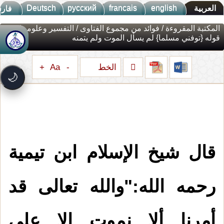
Deutsch
русский
francais
english
العربية
فار
المكتبة المقروءة
/
فوائد من مجموع الفتاوى
/
التفسير وعلومه
/
قوله {توفني مسلما} لم يسأل الموت ولم يتمنه
جديد الموقع!
🚀
تعرف على أحدث المميزات
الخط
+
Aa
-
سرعة فائقة
⚡
🌙
تحميل أسرع بـ 3× من قبل
تصميم جديد كلياً
🎨
واجهة أكثر أناقة وسهولة
إشعارات ذكية
🔔
تتابع كل جديد بخطوة واحدة
قال شيخ الإسلام ابن تيمية
رحمه الله:"والله تعالى قد
أمرنا ألا نموت إلا على