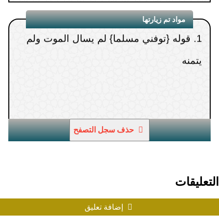
15.
محاضرة ابن عثيمين كما عرفته
مواد تم زيارتها
1.
قوله {توفني مسلما} لم يسأل الموت ولم
يتمنه
حذف سجل التصفح
التعليقات
إضافة تعليق