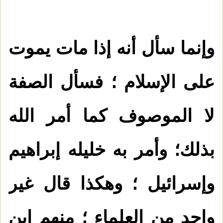
وإنما سأل أنه إذا مات يموت
على الإسلام ؛ فسأل الصفة
لا الموصوف كما أمر الله
بذلك؛ وأمر به خليله إبراهيم
وإسرائيل ؛ وهكذا قال غير
1.
من صور التعصب بغير الحق
واحد من العلماء ؛ منهم ابن
2.
الدعاء بطول البقاء