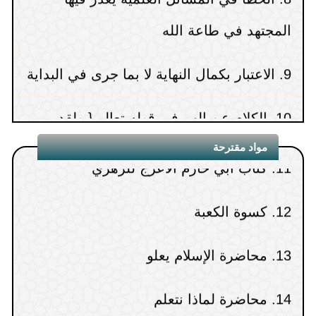
المجتهد في طاعة الله
8.
رد البدع والفتن
9.
الاعتبار بكمال النهاية لا بما جرى في البداية
9.
من غرائب الانحراف في الاستدلال
10.
الكلام عن الهم في قوله تعالى{ ولقد
10.
قراءة الجنب والحائض للقرآن
همت به}
11.
كتاب أبي حازم الأعرج للزهري
مواد مقترحة
12.
كسوة الكعبة
13.
محاضرة الإسلام يعلو
14.
محاضرة لماذا نتعلم