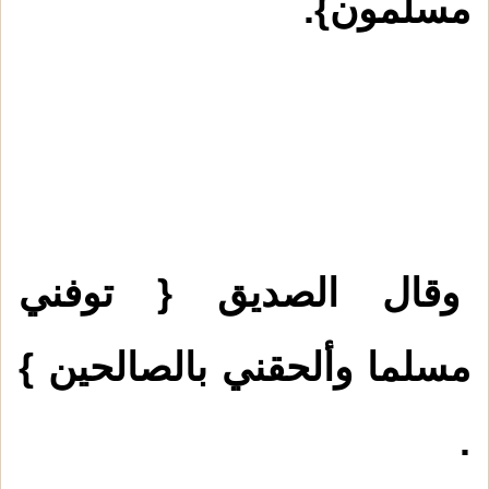
مسلمون}.
وقال الصديق { توفني
مسلما وألحقني بالصالحين }
.