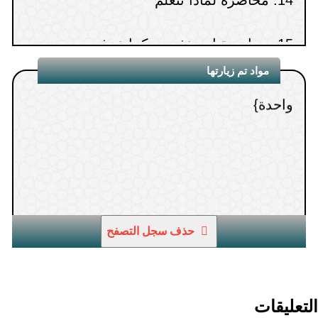
15.
محاضرة ابن عثيمين كما عرفته
1.
تفسير قوله تعالى { إن هذه أمتكم أمة
مواد تم زيارتها
واحدة}
حذف سجل التصفح
التعليقات