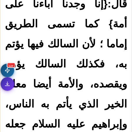
قال:{إنا وجدنا آباءنا على
أمة} كما تسمى الطريق
إماما ؛ لأن السالك فيها يؤتم
به، فكذلك السالك يؤمه
جديد
ويقصده، والأمة أيضا معلم
الخير الذي يأتم به الناس،
وإبراهيم عليه السلام جعله