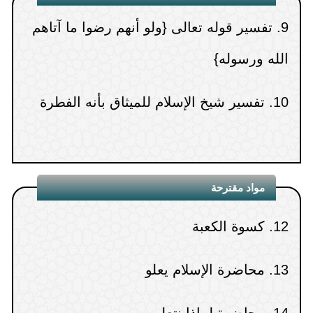
8.
رد البدع والفتن
الله ورسوله}
9.
من غرائب الانحراف في الاستدلال
10.
تفسير شيخ الإسلام للميثاق بأنه الفطرة
10.
قراءة الجنب والحائض للقرآن
11.
كتاب أبي حازم الأعرج للزهري
مواد مقترحة
12.
كسوة الكعبة
13.
محاضرة الإسلام يعلو
14.
محاضرة لماذا نتعلم